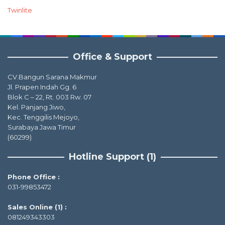
Twinlite
Office & Support
CV.Bangun Sarana Makmur
Jl. Prapen Indah Gg. 6
Blok C – 22, Rt. 003 Rw. 07
Kel. Panjang Jiwo,
Kec. Tenggilis Mejoyo,
Surabaya Jawa Timur
(60299)
Hotline Support (1)
Phone Office :
031-99853472
Sales Online (1) :
081249343303