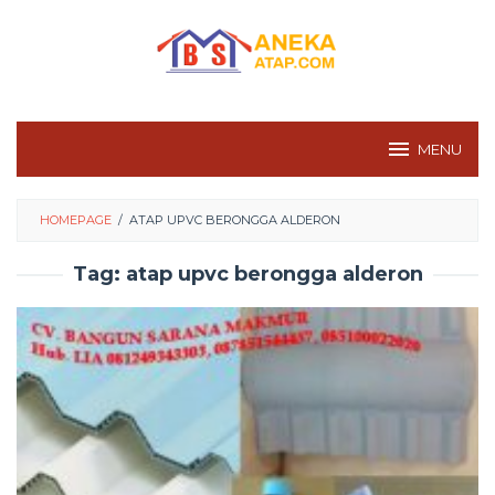
Skip
to
content
MENU
HOMEPAGE
/
ATAP UPVC BERONGGA ALDERON
Tag:
atap upvc berongga alderon