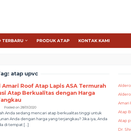
O TERBARU
PRODUK ATAP
KONTAK KAMI
Tag:
atap upvc
l Amari Roof Atap Lapis ASA Termurah
Alder
usi Atap Berkualitas dengan Harga
Aldero
jangkau
Amari 
Posted on
28/01/2020
Atap B
h Anda sedang mencari atap berkualitas tinggi untuk
nan Anda dengan harga yang terjangkau? Jika iya, Anda
Atap p
a di tempat […]
Dr. Sh