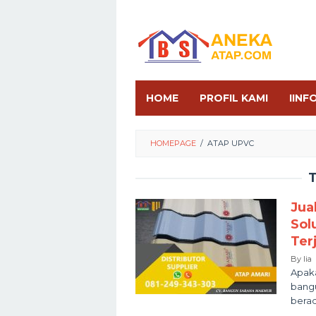
Skip
to
content
HOME
PROFIL KAMI
IINF
HOMEPAGE
/
ATAP UPVC
Jua
Sol
Ter
By
lia
Apaka
bangu
berad