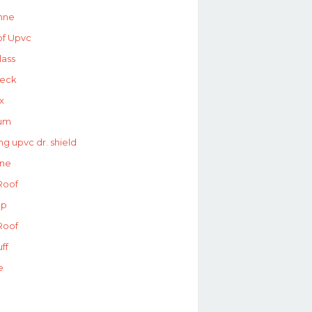
nne
of Upvc
lass
deck
x
lum
g upvc dr. shield
ine
Roof
op
Roof
ff
e