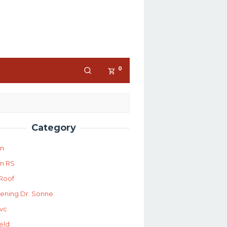
0
Category
on
n RS
Roof
ening Dr. Sonne
vc
ield