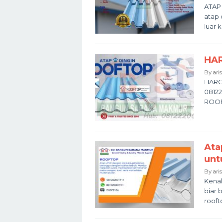
ATAP
atap 
luar 
HA
By
ari
HARG
08122
ROOFT
Ata
unt
By
ari
Kenal
biar 
rooft