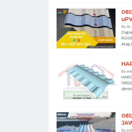
081
uP
By
lia
Dapat
ROOF 
Atap 
HAR
By
ari
HARG
08122
dimin
081
JA
By
ari