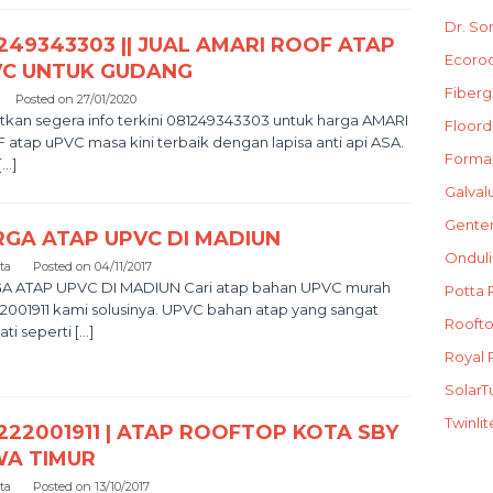
Dr. So
249343303 || JUAL AMARI ROOF ATAP
Ecoro
VC UNTUK GUDANG
Fiberg
Posted on
27/01/2020
kan segera info terkini 081249343303 untuk harga AMARI
Floor
atap uPVC masa kini terbaik dengan lapisa anti api ASA.
Forma
[…]
Galva
Genten
GA ATAP UPVC DI MADIUN
Ondul
sta
Posted on
04/11/2017
A ATAP UPVC DI MADIUN Cari atap bahan UPVC murah
Potta 
2001911 kami solusinya. UPVC bahan atap yang sangat
Rooft
ati seperti […]
Royal 
SolarTu
Twinlit
222001911 | ATAP ROOFTOP KOTA SBY
WA TIMUR
sta
Posted on
13/10/2017